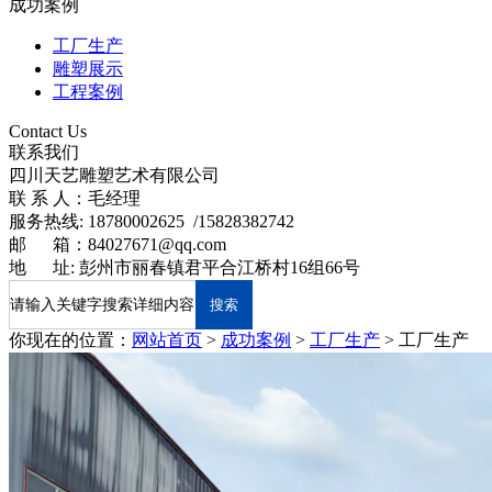
成功案例
工厂生产
雕塑展示
工程案例
Contact Us
联系我们
四川天艺雕塑艺术有限公司
联 系 人：毛经理
服务热线:
18780002625 /15828382742
邮 箱：84027671@qq.com
地 址: 彭州市丽春镇君平合江桥村16组66号
你现在的位置：
网站首页
>
成功案例
>
工厂生产
>
工厂生产