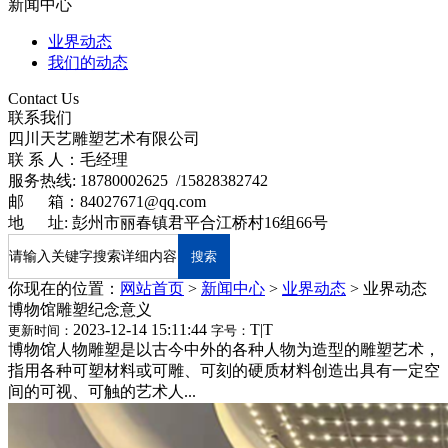
新闻中心
业界动态
我们的动态
Contact Us
联系我们
四川天艺雕塑艺术有限公司
联 系 人：毛经理
服务热线:
18780002625 /15828382742
邮 箱：84027671@qq.com
地 址: 彭州市丽春镇君平合江桥村16组66号
你现在的位置：
网站首页
>
新闻中心
>
业界动态
>
业界动态
博物馆雕塑纪念意义
2023-12-14 15:11:44
T
|
T
更新时间：
字号：
博物馆人物雕塑是以古今中外的各种人物为造型的雕塑艺术，
指用各种可塑材料或可雕、可刻的硬质材料创造出具有一定空
间的可视、可触的艺术人...